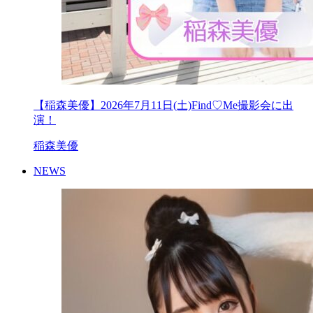
【稲森美優】2026年7月11日(土)Find♡Me撮影会に出
演！
稲森美優
NEWS