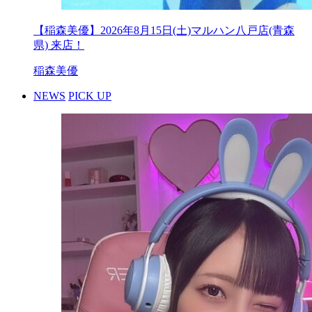
【稲森美優】2026年8月15日(土)マルハン八戸店(青森
県) 来店！
稲森美優
NEWS
PICK UP