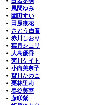
白岩冬萌
風間ゆみ
園田すい
田原凛花
さとう白音
赤川しおり
葉月シュリ
大島優香
菊川ケイト
小向美奈子
賀川かのこ
栗林里莉
春谷美雨
藤咲紫