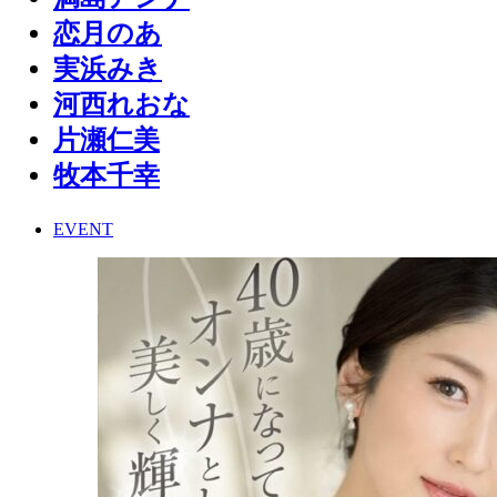
恋月のあ
実浜みき
河西れおな
片瀬仁美
牧本千幸
EVENT