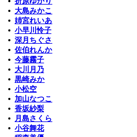
折原ゆかり
大島みかこ
姉宮れいあ
小早川怜子
深月ちぐさ
佐伯れんか
今藤霧子
大川月乃
黒崎みか
小松空
加山なつこ
香坂紗梨
月島さくら
小谷舞花