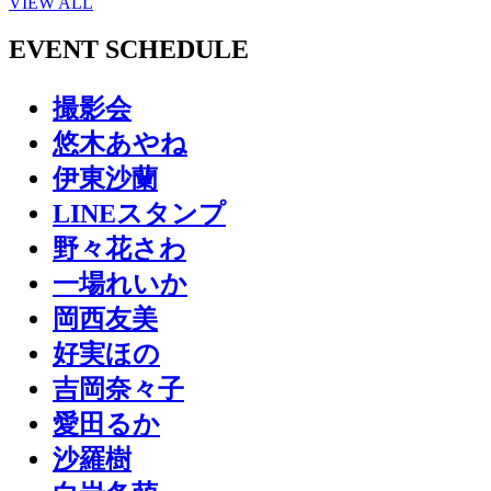
VIEW ALL
EVENT SCHEDULE
撮影会
悠木あやね
伊東沙蘭
LINEスタンプ
野々花さわ
一場れいか
岡西友美
好実ほの
吉岡奈々子
愛田るか
沙羅樹