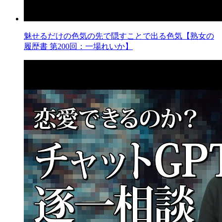
魅せるだけの色気の先で隠すことで出る色気【熟女の
履歴書 第200回：一場れいか】