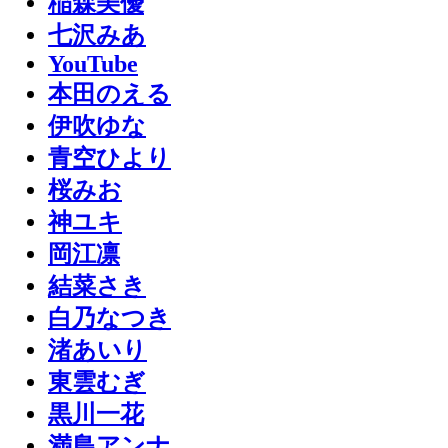
稲森美優
七沢みあ
YouTube
本田のえる
伊吹ゆな
青空ひより
桜みお
神ユキ
岡江凛
結菜さき
白乃なつき
渚あいり
東雲むぎ
黒川一花
満島アンナ