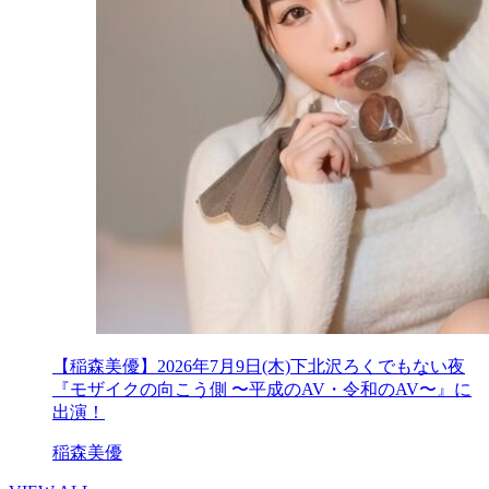
【稲森美優】2026年7月9日(木)下北沢ろくでもない夜
『モザイクの向こう側 〜平成のAV・令和のAV〜』に
出演！
稲森美優